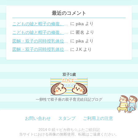
最近のコメント
に
より
こどもの嘘と帽子の修復。キャップのツバが破れた時の直し方
pika
に
より
こどもの嘘と帽子の修復。キャップのツバが破れた時の直し方
匿名
に
より
図解・双子の同時授乳体位まとめ
pika
に
より
図解・双子の同時授乳体位まとめ
J.K
双子1歳
一卵性で双子座の双子育児絵日記ブログ
お問い合わせ
スタンプ
ご利用上の注意
2014 © 続々ピカ待ち☆ふたご絵日記
当サイトにおける画像の無断使用、転載はご遠慮ください。