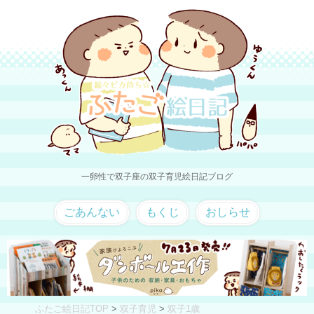
一卵性で双子座の双子育児絵日記ブログ
ごあんない
もくじ
おしらせ
ふたご絵日記TOP
>
双子育児
>
双子1歳