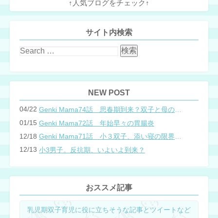
↑人気ブログをチェック↑
サイト内検索
NEW POST
04/22
Genki Mama74話 思春期到来？双子と母のバトル
01/15
Genki Mama72話 年始早々の胃腸炎
12/18
Genki Mama71話 小３双子、添い寝の限界…？
12/13
小3男子。反抗期、いよいよ到来？
おススメ記事
乳児期双子育児に役に立ちそうな記事とツイートなど