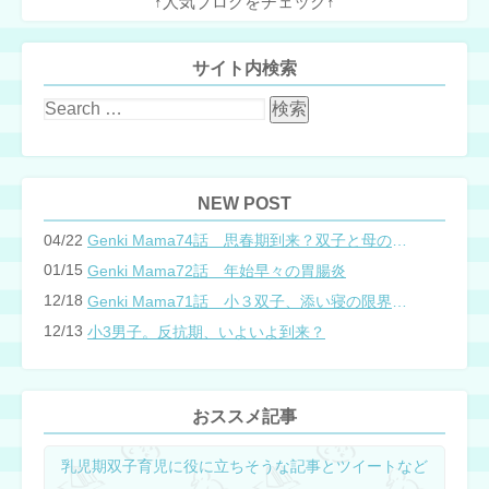
↑人気ブログをチェック↑
サイト内検索
NEW POST
04/22
Genki Mama74話 思春期到来？双子と母のバトル
01/15
Genki Mama72話 年始早々の胃腸炎
12/18
Genki Mama71話 小３双子、添い寝の限界…？
12/13
小3男子。反抗期、いよいよ到来？
おススメ記事
乳児期双子育児に役に立ちそうな記事とツイートなど