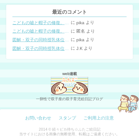
最近のコメント
に
より
こどもの嘘と帽子の修復。キャップのツバが破れた時の直し方
pika
に
より
こどもの嘘と帽子の修復。キャップのツバが破れた時の直し方
匿名
に
より
図解・双子の同時授乳体位まとめ
pika
に
より
図解・双子の同時授乳体位まとめ
J.K
web連載
一卵性で双子座の双子育児絵日記ブログ
お問い合わせ
スタンプ
ご利用上の注意
2014 © 続々ピカ待ち☆ふたご絵日記
当サイトにおける画像の無断使用、転載はご遠慮ください。