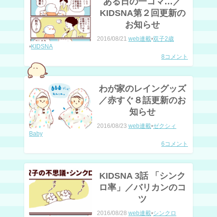
ある日の一コマ…／
KIDSNA第２回更新の
お知らせ
2016/08/21
web連載
•
双子2歳
•
KIDSNA
8コメント
わが家のレイングッズ
／赤すぐ８話更新のお
知らせ
2016/08/23
web連載
•
ゼクシィ
Baby
6コメント
KIDSNA 3話 「シンク
ロ率」／バリカンのコ
ツ
2016/08/28
web連載
•
シンクロ