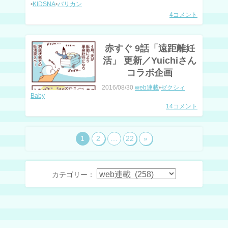
•
KIDSNA
•
バリカン
4コメント
赤すぐ 9話「遠距離妊
活」 更新／Yuichiさん
コラボ企画
2016/08/30
web連載
•
ゼクシィ
Baby
14コメント
1
2
…
22
»
カテゴリー：