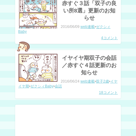
赤すぐ３話「双子の良
い所8選」更新のお知
らせ
2016/06/09
web連載
•
ゼクシィ
Baby
4コメント
イヤイヤ期双子の会話
／赤すぐ４話更新のお
知らせ
2016/06/24
web連載
•
双子2歳
•
イヤ
イヤ期
•
ゼクシィBaby
•
会話
18コメント