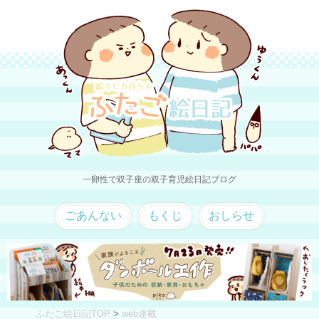
一卵性で双子座の双子育児絵日記ブログ
ごあんない
もくじ
おしらせ
ふたご絵日記TOP
>
web連載