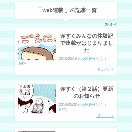
「 web連載 」の記事一覧
258 件
赤すぐみんなの体験記
で連載がはじまりまし
た
2016/05/16
web連載
•
ゼクシィ
Baby
6コメント
赤すぐ（第２話）更新
のお知らせ
2016/05/30
web連載
•
ゼクシィ
Baby
12コメント