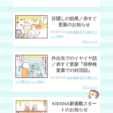
目隠しの効果／赤すぐ
更新のお知らせ
2016/07/15
web連載
•
双子2歳
•
ゼク
シィBaby
10コメント
外出先でのイヤイヤ話
／赤すぐ更新『排卵検
査薬での妊活話』
2016/07/26
web連載
•
双子2歳
•
イヤ
イヤ期
•
ゼクシィBaby
12コメント
KIDSNA新連載スター
トのお知らせ