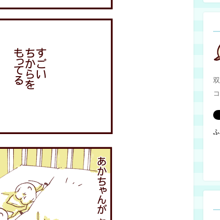
双
コ
ふ