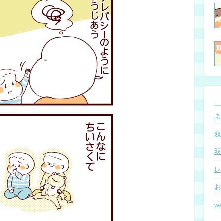
ま
双
双
レ
お
w