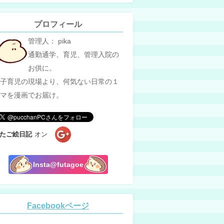
プロフィール
管理人： pika
通勤通学、育児、管理入院の
お供に。
子育児の現場より、何気ない日常の１
マを漫画でお届け。
たご絵日記
オン
Insta@futagoe
Facebookページ