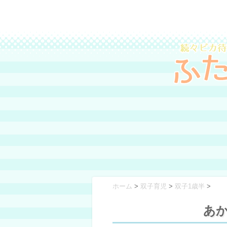
ホーム
>
双子育児
>
双子1歳半
>
あ