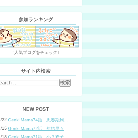
参加ランキング
↑人気ブログをチェック↑
サイト内検索
NEW POST
4/22
Genki Mama74話 思春期到来？双子と母のバトル
1/15
Genki Mama72話 年始早々の胃腸炎
2/18
Genki Mama71話 小３双子、添い寝の限界…？