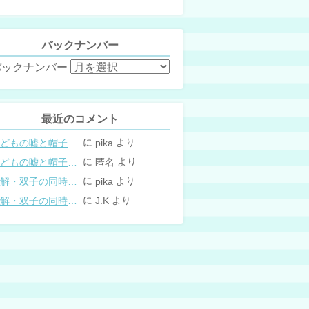
バックナンバー
バックナンバー
最近のコメント
に
より
こどもの嘘と帽子の修復。キャップのツバが破れた時の直し方
pika
に
より
こどもの嘘と帽子の修復。キャップのツバが破れた時の直し方
匿名
に
より
図解・双子の同時授乳体位まとめ
pika
に
より
図解・双子の同時授乳体位まとめ
J.K