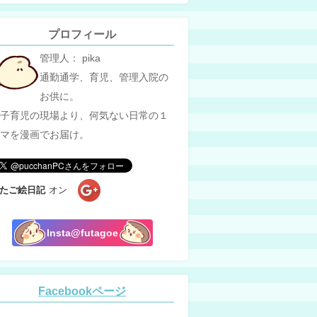
プロフィール
管理人： pika
通勤通学、育児、管理入院の
お供に。
子育児の現場より、何気ない日常の１
マを漫画でお届け。
たご絵日記
オン
Insta@futagoe
Facebookページ