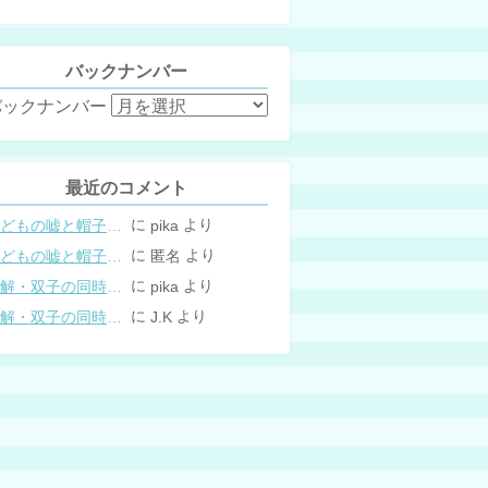
バックナンバー
バックナンバー
最近のコメント
に
より
こどもの嘘と帽子の修復。キャップのツバが破れた時の直し方
pika
に
より
こどもの嘘と帽子の修復。キャップのツバが破れた時の直し方
匿名
に
より
図解・双子の同時授乳体位まとめ
pika
に
より
図解・双子の同時授乳体位まとめ
J.K