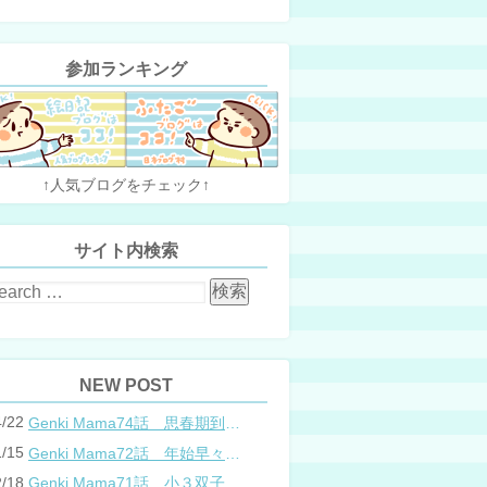
参加ランキング
↑人気ブログをチェック↑
サイト内検索
NEW POST
4/22
Genki Mama74話 思春期到来？双子と母のバトル
1/15
Genki Mama72話 年始早々の胃腸炎
2/18
Genki Mama71話 小３双子、添い寝の限界…？