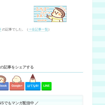
事
の記事でした。（
⇒全記事一覧
）
の記事をシェアする
ebook
Google+
はてな
B!
LINE
SNSでもマンガ配信中 ／