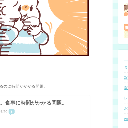
ま
双
るのに時間がかかる問題。
双
レ
。食事に時間がかかる問題。
お
2
07/20
w