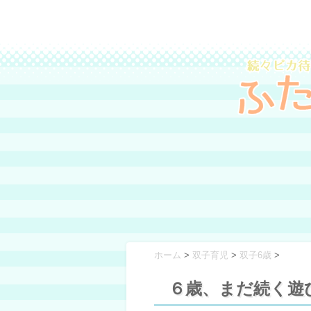
ホーム
>
双子育児
>
双子6歳
>
６歳、まだ続く遊