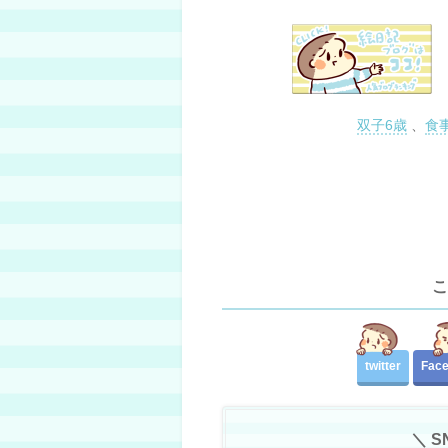
双子6歳
、
食
こ
twitter
Fac
＼ 