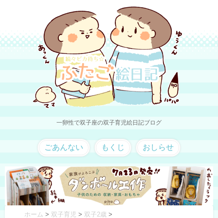
一卵性で双子座の双子育児絵日記ブログ
ごあんない
もくじ
おしらせ
ホーム
>
双子育児
>
双子2歳
>