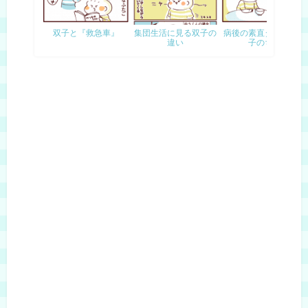
双子と『救急車』
集団生活に見る双子の
病後の素直タイムと双
違い
子のち…