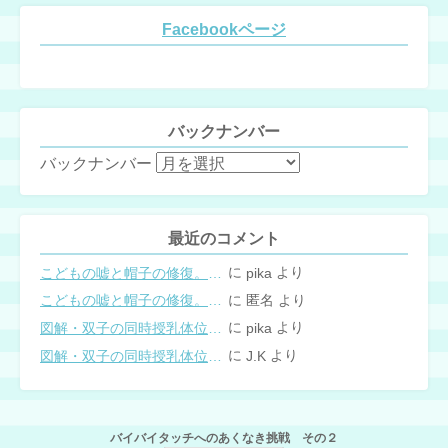
Facebookページ
バックナンバー
バックナンバー
最近のコメント
に
より
こどもの嘘と帽子の修復。キャップのツバが破れた時の直し方
pika
に
より
こどもの嘘と帽子の修復。キャップのツバが破れた時の直し方
匿名
に
より
図解・双子の同時授乳体位まとめ
pika
に
より
図解・双子の同時授乳体位まとめ
J.K
バイバイタッチへのあくなき挑戦 その２