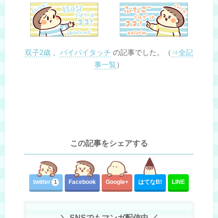
双子2歳
、
バイバイタッチ
の記事でした。（
⇒全記
事一覧
）
この記事をシェアする
twitter
Facebook
Google+
はてな
B!
LINE
1
＼ SNSでもマンガ配信中 ／