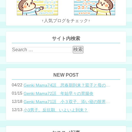
↑人気ブログをチェック↑
サイト内検索
NEW POST
04/22
Genki Mama74話 思春期到来？双子と母のバトル
01/15
Genki Mama72話 年始早々の胃腸炎
12/18
Genki Mama71話 小３双子、添い寝の限界…？
12/13
小3男子。反抗期、いよいよ到来？