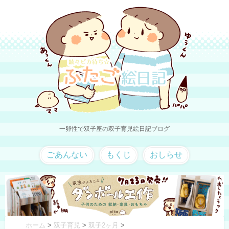
一卵性で双子座の双子育児絵日記ブログ
ごあんない
もくじ
おしらせ
ホーム
>
双子育児
>
双子2ヶ月
>