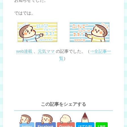
お知らせでした。
ではでは。
web連載
、
元気ママ
の記事でした。（
⇒全記事一
覧
）
この記事をシェアする
twitter
Facebook
Google+
はてな
B!
LINE