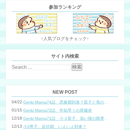
参加ランキング
↑人気ブログをチェック↑
サイト内検索
NEW POST
04/22
Genki Mama74話 思春期到来？双子と母のバトル
01/15
Genki Mama72話 年始早々の胃腸炎
12/18
Genki Mama71話 小３双子、添い寝の限界…？
12/13
小3男子。反抗期、いよいよ到来？