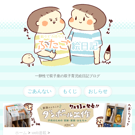
一卵性で双子座の双子育児絵日記ブログ
ごあんない
もくじ
おしらせ
ホーム
>
web連載
>