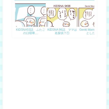
KIDSNA53話 ふたご
KIDSNA 96話 ママは
Genki Mama31話 ふ
の口喧嘩…
名探偵？①
としたと…