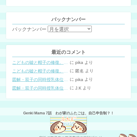
バックナンバー
バックナンバー
最近のコメント
に
より
こどもの嘘と帽子の修復。キャップのツバが破れた時の直し方
pika
に
より
こどもの嘘と帽子の修復。キャップのツバが破れた時の直し方
匿名
に
より
図解・双子の同時授乳体位まとめ
pika
に
より
図解・双子の同時授乳体位まとめ
J.K
Genki Mama 7話 わが家のふたごは、自己申告制？！