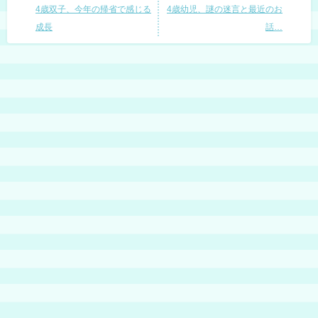
4歳双子、今年の帰省で感じる
4歳幼児、謎の迷言と最近のお
成長
話…