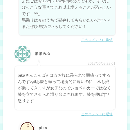
ふたごは今12kg～13kgの間なのですが、すでに
けっこうな重さでこれ以上増えることが恐ろしい
です…^^;;
馬乗りは今のうちで勘弁してもらいたいです＞＜
またぜひ遊びにいらしてください！
このコメントに返信
ままみ☆
2017/06/09 22:01
pikaさんこんばんは☆お腹に乗られて頭痛ってする
んですね⁈お腹と頭って場所的に遠いのに…私も娘
が乗ってきますが女子なのでショベルカーではなく
膝を立てさせられ滑り台にされます。膝を伸ばすと
怒ります…
このコメントに返信
pika