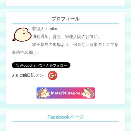
プロフィール
管理人： pika
通勤通学、育児、管理入院のお供に。
双子育児の現場より、何気ない日常の１コマを
漫画でお届け。
ふたご絵日記
オン
Insta@futagoe
Facebookページ