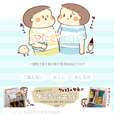
一卵性で双子座の双子育児絵日記ブログ
ごあんない
もくじ
おしらせ
ホーム
>
双子育児
>
双子3歳
>