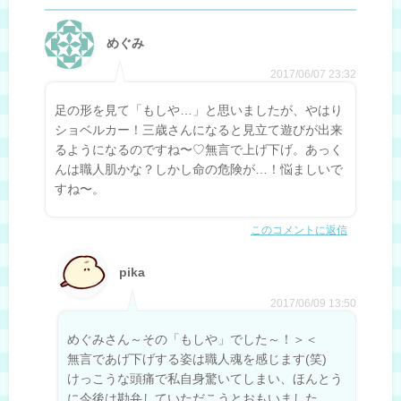
めぐみ
2017/06/07 23:32
足の形を見て「もしや…」と思いましたが、やはり
ショベルカー！三歳さんになると見立て遊びが出来
るようになるのですね〜♡無言で上げ下げ。あっく
んは職人肌かな？しかし命の危険が…！悩ましいで
すね〜。
このコメントに返信
pika
2017/06/09 13:50
めぐみさん～その「もしや」でした～！＞＜
無言であげ下げする姿は職人魂を感じます(笑)
けっこうな頭痛で私自身驚いてしまい、ほんとう
に今後は勘弁していただこうとおもいました…