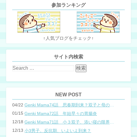
参加ランキング
↑人気ブログをチェック↑
サイト内検索
NEW POST
04/22
Genki Mama74話 思春期到来？双子と母のバトル
01/15
Genki Mama72話 年始早々の胃腸炎
12/18
Genki Mama71話 小３双子、添い寝の限界…？
12/13
小3男子。反抗期、いよいよ到来？