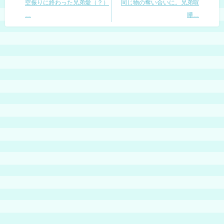
空振りに終わった兄弟愛（？）
同じ物の奪い合いに。兄弟喧
…
嘩…