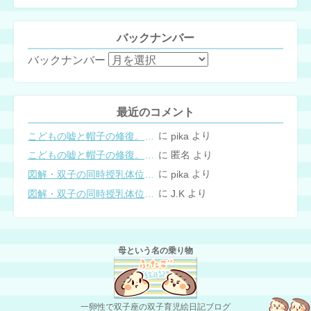
バックナンバー
バックナンバー
最近のコメント
に
より
こどもの嘘と帽子の修復。キャップのツバが破れた時の直し方
pika
に
より
こどもの嘘と帽子の修復。キャップのツバが破れた時の直し方
匿名
に
より
図解・双子の同時授乳体位まとめ
pika
に
より
図解・双子の同時授乳体位まとめ
J.K
母という名の乗り物
一卵性で双子座の双子育児絵日記ブログ