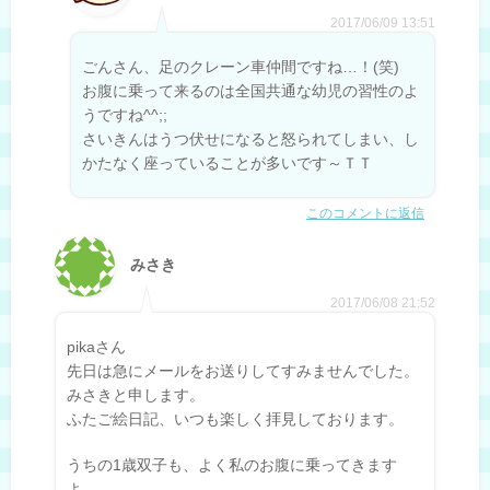
2017/06/09 13:51
ごんさん、足のクレーン車仲間ですね…！(笑)
お腹に乗って来るのは全国共通な幼児の習性のよ
うですね^^;;
さいきんはうつ伏せになると怒られてしまい、し
かたなく座っていることが多いです～ＴＴ
このコメントに返信
みさき
2017/06/08 21:52
pikaさん
先日は急にメールをお送りしてすみませんでした。
みさきと申します。
ふたご絵日記、いつも楽しく拝見しております。
うちの1歳双子も、よく私のお腹に乗ってきます
よ。