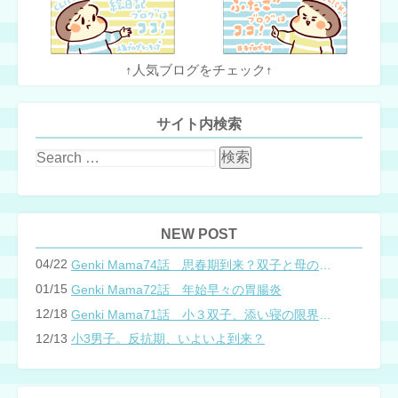
↑人気ブログをチェック↑
サイト内検索
NEW POST
04/22
Genki Mama74話 思春期到来？双子と母のバトル
01/15
Genki Mama72話 年始早々の胃腸炎
12/18
Genki Mama71話 小３双子、添い寝の限界…？
12/13
小3男子。反抗期、いよいよ到来？