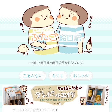
一卵性で双子座の双子育児絵日記ブログ
ごあんない
もくじ
おしらせ
ホーム
>
双子育児
>
双子5歳
>