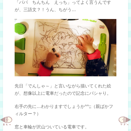
「パパ ちんちん えっち」ってよく言うんです
が、三語文？！うん、ちがう…
先日「でんしゃ～」と言いながら描いてくれた絵
が、想像以上に電車だったので記念にパシャり。
右手の先に…わかりますでしょうか^^;;（親ばかフ
ィルター？）
窓と車輪が沢山ついている電車です。