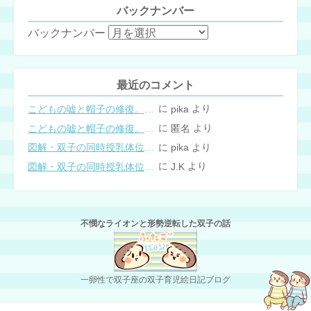
バックナンバー
バックナンバー
最近のコメント
に
より
こどもの嘘と帽子の修復。キャップのツバが破れた時の直し方
pika
に
より
こどもの嘘と帽子の修復。キャップのツバが破れた時の直し方
匿名
に
より
図解・双子の同時授乳体位まとめ
pika
に
より
図解・双子の同時授乳体位まとめ
J.K
不憫なライオンと形勢逆転した双子の話
一卵性で双子座の双子育児絵日記ブログ