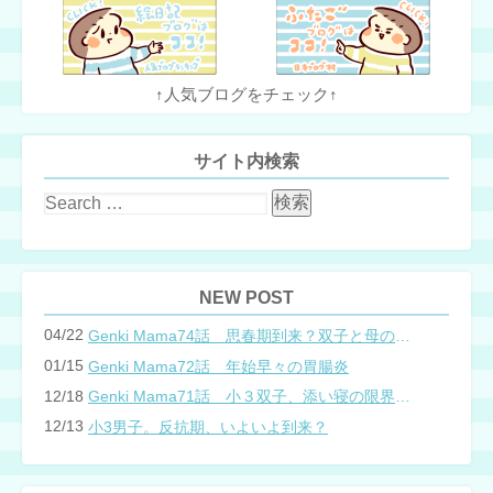
↑人気ブログをチェック↑
サイト内検索
NEW POST
04/22
Genki Mama74話 思春期到来？双子と母のバトル
01/15
Genki Mama72話 年始早々の胃腸炎
12/18
Genki Mama71話 小３双子、添い寝の限界…？
12/13
小3男子。反抗期、いよいよ到来？