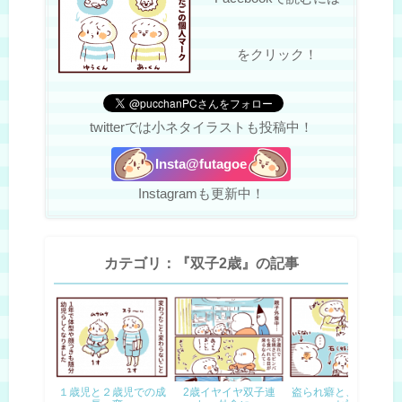
をクリック！
twitterでは小ネタイラストも投稿中！
Insta@futagoe
Instagramも更新中！
カテゴリ：『双子2歳』の記事
１歳児と２歳児での成
2歳イヤイヤ双子連
盗られ癖と、どうぞの