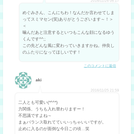
2016/11/26 06:17
めぐみさん、こんにちわ！なんだか言わせてしま
ってスミマセン(笑)ありがとうございます～！＞
＜
噛んだあと注意するといつもこんな顔になるゆう
くんです^^;;
この先どんな風に変わっていきますかね。仲良し
のふたりになってほしいです！
このコメントに返信
aki
2016/11/25 21:59
二人とも可愛い(*^^*)
力関係、うちも入れ替わりますー！
不思議ですよね～
まぁバランス取れてていいっちゃいいですが。
止めに入るのが面倒な今日この頃…笑