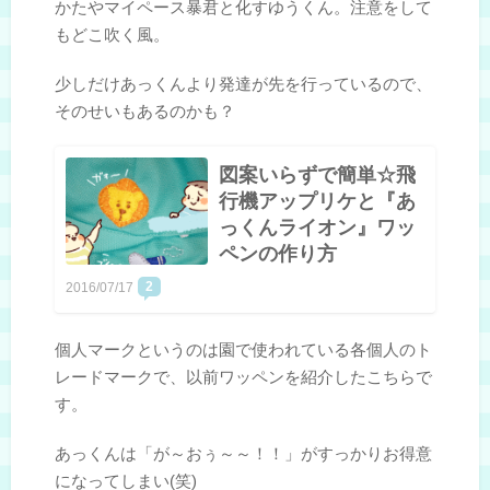
かたやマイペース暴君と化すゆうくん。注意をして
もどこ吹く風。
少しだけあっくんより発達が先を行っているので、
そのせいもあるのかも？
図案いらずで簡単☆飛
行機アップリケと『あ
っくんライオン』ワッ
ペンの作り方
2
2016/07/17
個人マークというのは園で使われている各個人のト
レードマークで、以前ワッペンを紹介したこちらで
す。
あっくんは「が～おぅ～～！！」がすっかりお得意
になってしまい(笑)