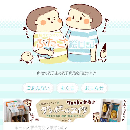
一卵性で双子座の双子育児絵日記ブログ
ごあんない
もくじ
おしらせ
ホーム
>
双子育児
>
双子2歳
>