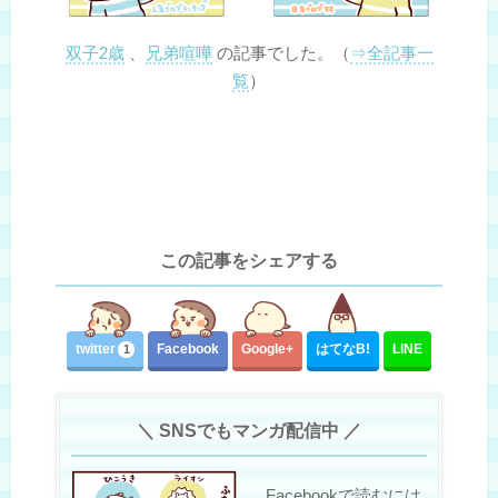
双子2歳
、
兄弟喧嘩
の記事でした。（
⇒全記事一
覧
）
この記事をシェアする
twitter
Facebook
Google+
はてな
B!
LINE
1
＼ SNSでもマンガ配信中 ／
Facebookで読むには