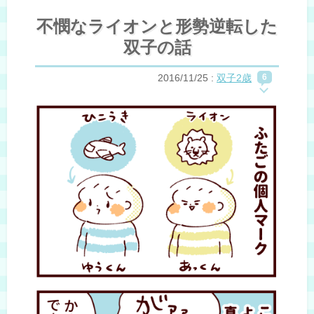
不憫なライオンと形勢逆転した
双子の話
2016/11/25
:
双子2歳
6