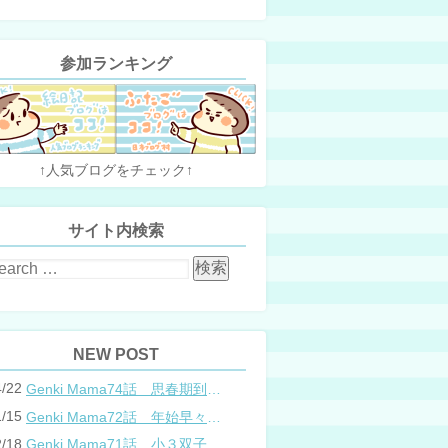
参加ランキング
↑人気ブログをチェック↑
サイト内検索
NEW POST
4/22
Genki Mama74話 思春期到来？双子と母のバトル
1/15
Genki Mama72話 年始早々の胃腸炎
2/18
Genki Mama71話 小３双子、添い寝の限界…？