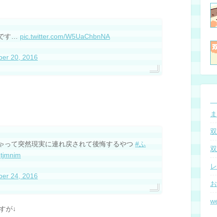
中です…
pic.twitter.com/W5UaChbnNA
er 20, 2016
ま
双
ゃって突然現実に連れ戻されて後悔するやつ
#ふ
双
gtjmnim
レ
er 24, 2016
お
w
すが↓