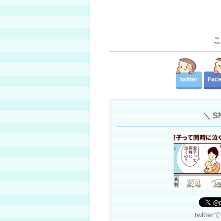
こ
twitter
Fac
＼ 
twit