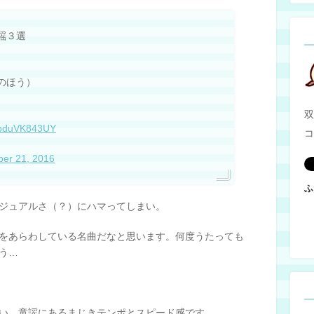
謡３選
のほう）
双
o/pduVK843UY
コ
er 21, 2016
ふ
ジュアルさ（？）にハマってしまい。
をあらわしている名曲だなと思います。何度うたっても
う…
い。童謡にあるまじきテンポとスピード感です。