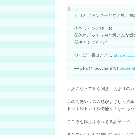
わりとファンキーだなと思う童
①ツッピンとびうお
②汽車ポッポ（何だ坂こんな坂
③キャンプだホイ
やっぱ一番はこれ…
https://t.c
— pika (@pucchanPC)
Septemb
大人になってから聞き、あまりのカ
音の高低やリズム感がまさしく汽車
トンネルトンネルで盛り上がっちゃ
こころを揺さぶられる童謡第一位。
まだのかたはぜひ聴いてみてくださ