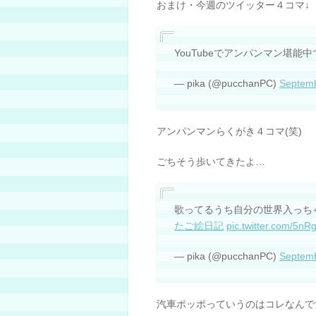
おまけ・今週のツイッター４コマ↓
YouTubeでアンパンマン堪能
— pika (@pucchanPC)
Septemb
アンパンマンらくがき４コマ(笑)
ごちそう歩いてきたよ…
歌ってるうち自分の世界入っち
たご絵日記
pic.twitter.com/5nR
— pika (@pucchanPC)
Septemb
汽車ポッポっていうのはコレなんで