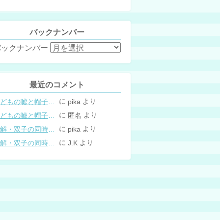
バックナンバー
バックナンバー
最近のコメント
に
より
こどもの嘘と帽子の修復。キャップのツバが破れた時の直し方
pika
に
より
こどもの嘘と帽子の修復。キャップのツバが破れた時の直し方
匿名
に
より
図解・双子の同時授乳体位まとめ
pika
に
より
図解・双子の同時授乳体位まとめ
J.K