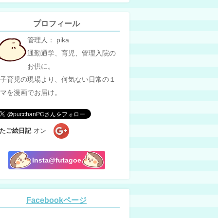
プロフィール
管理人： pika
通勤通学、育児、管理入院の
お供に。
子育児の現場より、何気ない日常の１
マを漫画でお届け。
たご絵日記
オン
Insta@futagoe
Facebookページ