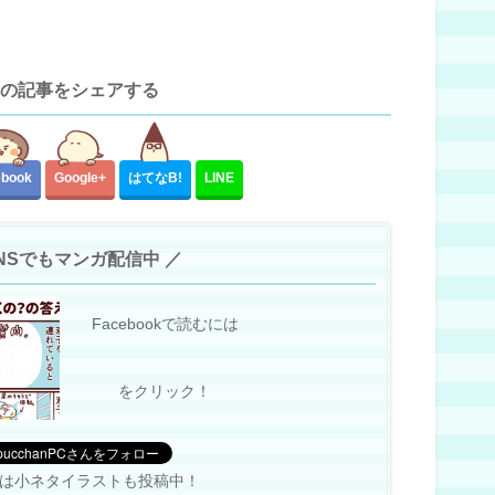
の記事をシェアする
ebook
Google+
はてな
B!
LINE
SNSでもマンガ配信中 ／
Facebookで読むには
をクリック！
terでは小ネタイラストも投稿中！