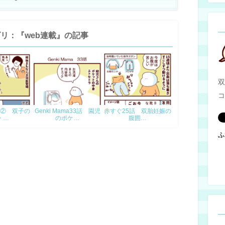
リ：『web連載』の記事
双
コ
② 双子の
Genki Mama33話 園児
赤すぐ25話 双胎妊娠の
・…
のポケ…
腹囲…
ふ