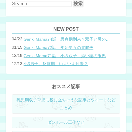
NEW POST
04/22
Genki Mama74話 思春期到来？双子と母のバトル
01/15
Genki Mama72話 年始早々の胃腸炎
12/18
Genki Mama71話 小３双子、添い寝の限界…？
12/13
小3男子。反抗期、いよいよ到来？
おススメ記事
乳児期双子育児に役に立ちそうな記事とツイートなど
まとめ
ダンボール工作など