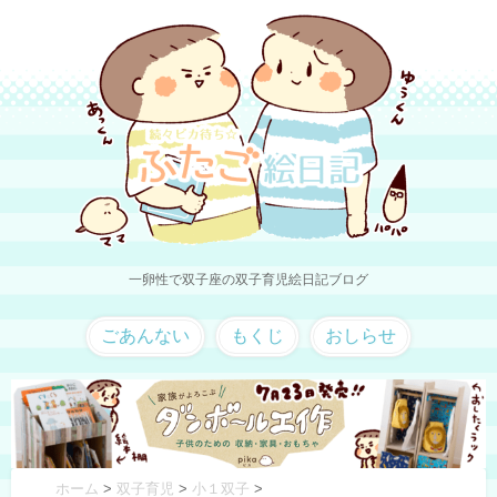
一卵性で双子座の双子育児絵日記ブログ
ごあんない
もくじ
おしらせ
ホーム
>
双子育児
>
小１双子
>