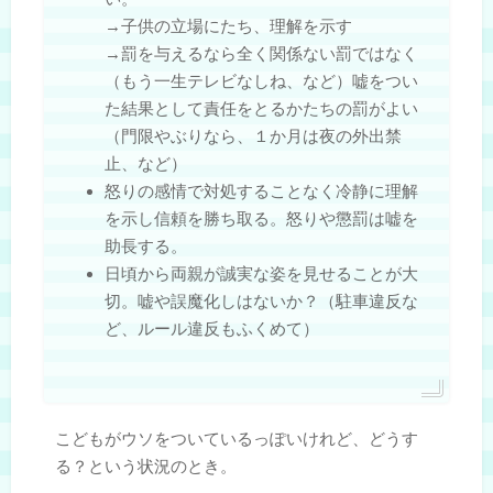
→子供の立場にたち、理解を示す
→罰を与えるなら全く関係ない罰ではなく
（もう一生テレビなしね、など）嘘をつい
た結果として責任をとるかたちの罰がよい
（門限やぶりなら、１か月は夜の外出禁
止、など）
怒りの感情で対処することなく冷静に理解
を示し信頼を勝ち取る。怒りや懲罰は嘘を
助長する。
日頃から両親が誠実な姿を見せることが大
切。嘘や誤魔化しはないか？（駐車違反な
ど、ルール違反もふくめて）
こどもがウソをついているっぽいけれど、どうす
る？という状況のとき。