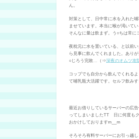
ん。
対策として、日中常に水を入れた哺
ませています。本当に喉が渇いてい
そんなに量は飲まず。う○ちは常に
夜枕元に水を置いている、と以前い
ら見事に飲んでくれました。ありが
○じろう完敗…（⇒
深夜のオムツ攻
コップでも自分から飲んでくれるよ
て哺乳瓶大活躍です。セルフ飲みす
最近お借りしているサーバーの広告
ってしまいましたTT 日に何度も
おかけしておりますm__m
そろそろ有料サーバーにお引っ越し