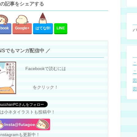
の記事をシェアする
ebook
Google+
はてな
B!
LINE
SNSでもマンガ配信中 ／
Facebookで読むには
をクリック！
terでは小ネタイラストも投稿中！
Insta@futagoe
Instagramも更新中！