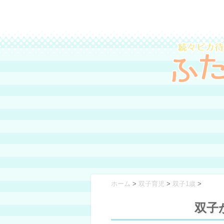
ホーム
>
双子育児
>
双子1歳
>
双子