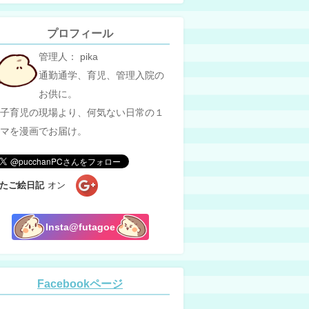
プロフィール
管理人： pika
通勤通学、育児、管理入院の
お供に。
子育児の現場より、何気ない日常の１
マを漫画でお届け。
たご絵日記
オン
Insta@futagoe
Facebookページ