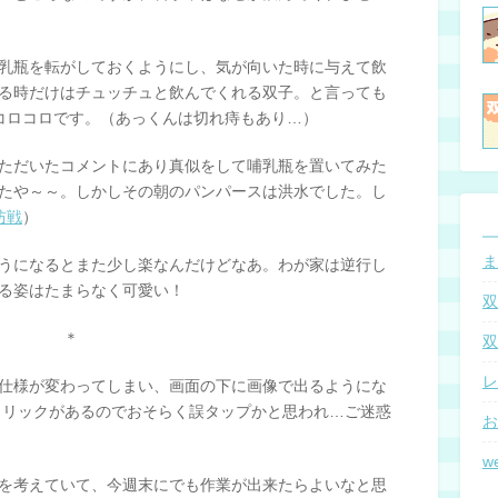
乳瓶を転がしておくようにし、気が向いた時に与えて飲
る時だけはチュッチュと飲んでくれる双子。と言っても
コロコロです。（あっくんは切れ痔もあり…）
ただいたコメントにあり真似をして哺乳瓶を置いてみた
たや～～。しかしその朝のパンパースは洪水でした。し
防戦
）
ま
うになるとまた少し楽なんだけどなあ。わが家は逆行し
る姿はたまらなく可愛い！
双
＊
双
レ
仕様が変わってしまい、画面の下に画像で出るようにな
クリックがあるのでおそらく誤タップかと思われ…ご迷惑
お
w
を考えていて、今週末にでも作業が出来たらよいなと思