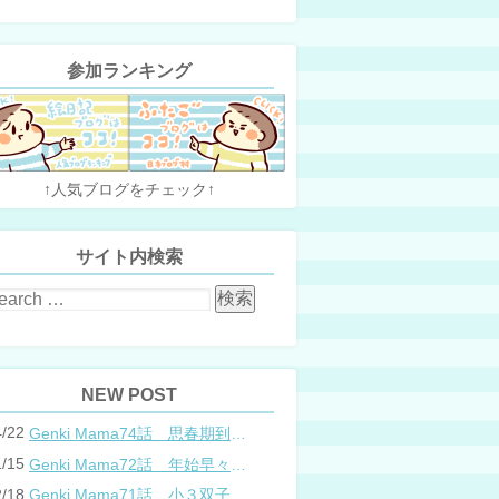
参加ランキング
↑人気ブログをチェック↑
サイト内検索
NEW POST
4/22
Genki Mama74話 思春期到来？双子と母のバトル
1/15
Genki Mama72話 年始早々の胃腸炎
2/18
Genki Mama71話 小３双子、添い寝の限界…？