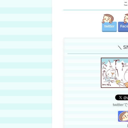
こ
twitter
Fac
＼ 
twit