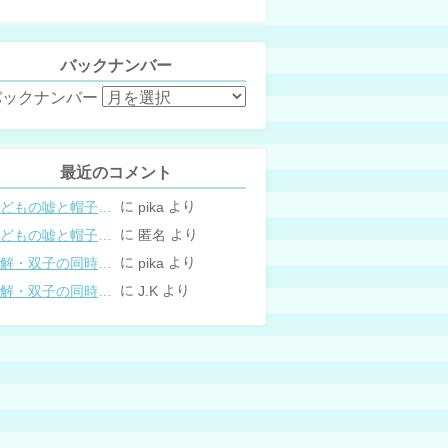
バックナンバー
バックナンバー
最近のコメント
に
より
こどもの嘘と帽子の修復。キャップのツバが破れた時の直し方
pika
に
より
こどもの嘘と帽子の修復。キャップのツバが破れた時の直し方
匿名
に
より
図解・双子の同時授乳体位まとめ
pika
に
より
図解・双子の同時授乳体位まとめ
J.K