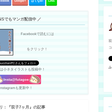
cebook
Google+
はてな
B!
LINE
SNSでもマンガ配信中 ／
Facebookで読むには
双
コ
をクリック！
ふ
terでは小ネタイラストも投稿中！
Insta@futagoe
Instagramも更新中！
リ：『双子7ヶ月』の記事