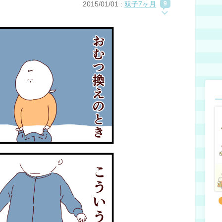
2015/01/01
:
双子7ヶ月
9