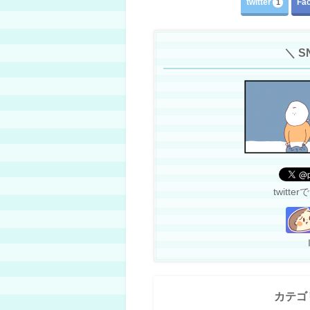
twitter
Fa
1
＼ 
twit
カテゴ