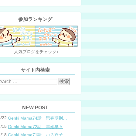
参加ランキング
↑人気ブログをチェック↑
サイト内検索
NEW POST
4/22
Genki Mama74話 思春期到来？双子と母のバトル
1/15
Genki Mama72話 年始早々の胃腸炎
2/18
Genki Mama71話 小３双子、添い寝の限界…？