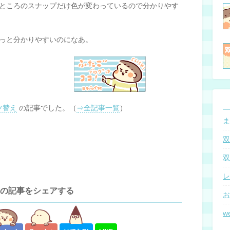
ところのスナップだけ色が変わっているので分かりやす
っと分かりやすいのになあ。
ツ替え
の記事でした。（
⇒全記事一覧
）
ま
双
双
レ
の記事をシェアする
お
w