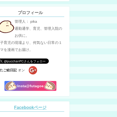
プロフィール
管理人： pika
通勤通学、育児、管理入院の
お供に。
子育児の現場より、何気ない日常の１
マを漫画でお届け。
たご絵日記
オン
Insta@futagoe
Facebookページ