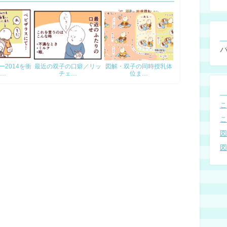
2014を衝
最近の双子の口癖／リッ
図解・双子の同時授乳体
…
チェ…
位ま…