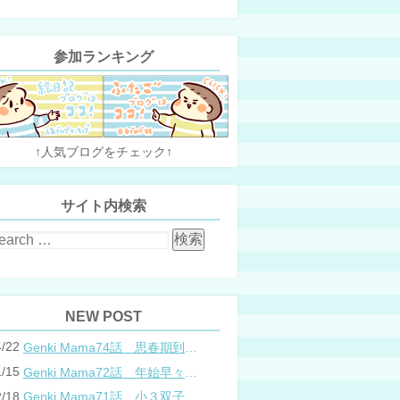
参加ランキング
↑人気ブログをチェック↑
サイト内検索
NEW POST
4/22
Genki Mama74話 思春期到来？双子と母のバトル
1/15
Genki Mama72話 年始早々の胃腸炎
2/18
Genki Mama71話 小３双子、添い寝の限界…？