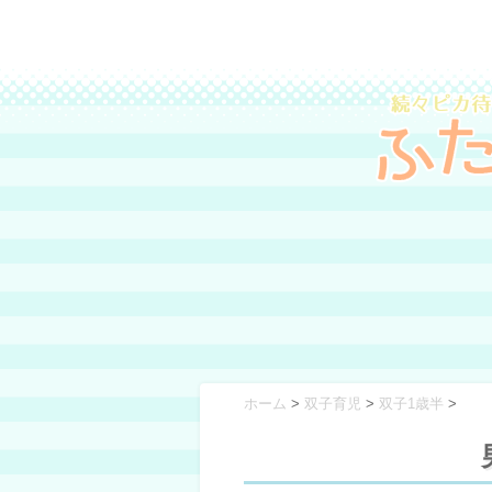
ホーム
>
双子育児
>
双子1歳半
>