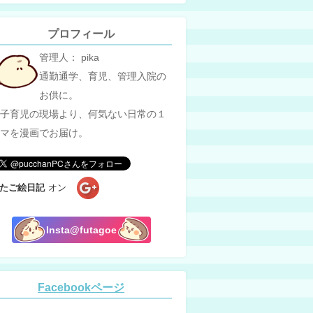
プロフィール
管理人： pika
通勤通学、育児、管理入院の
お供に。
子育児の現場より、何気ない日常の１
マを漫画でお届け。
たご絵日記
オン
Insta@futagoe
Facebookページ