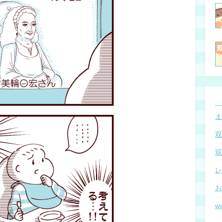
ま
双
双
レ
お
w