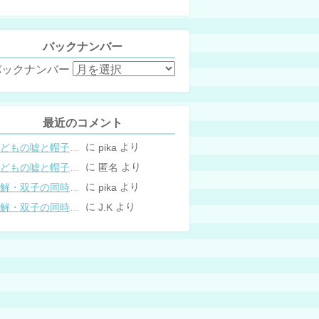
バックナンバー
バックナンバー
最近のコメント
に
より
こどもの嘘と帽子の修復。キャップのツバが破れた時の直し方
pika
に
より
こどもの嘘と帽子の修復。キャップのツバが破れた時の直し方
匿名
に
より
図解・双子の同時授乳体位まとめ
pika
に
より
図解・双子の同時授乳体位まとめ
J.K