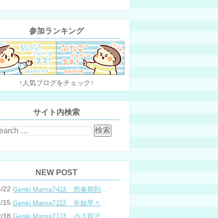
参加ランキング
↑人気ブログをチェック↑
サイト内検索
NEW POST
4/22
Genki Mama74話 思春期到来？双子と母のバトル
1/15
Genki Mama72話 年始早々の胃腸炎
2/18
Genki Mama71話 小３双子、添い寝の限界…？