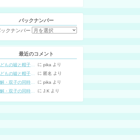
バックナンバー
バックナンバー
最近のコメント
に
より
こどもの嘘と帽子の修復。キャップのツバが破れた時の直し方
pika
に
より
こどもの嘘と帽子の修復。キャップのツバが破れた時の直し方
匿名
に
より
図解・双子の同時授乳体位まとめ
pika
に
より
図解・双子の同時授乳体位まとめ
J.K