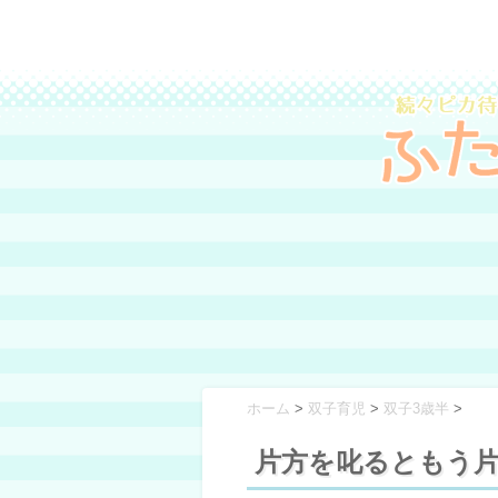
ホーム
>
双子育児
>
双子3歳半
>
片方を叱るともう