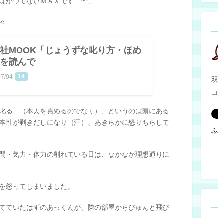
かつてないＭＡＸです…^^;;
々…
社MOOK「じょうずな叱り方・ほめ
を読んで
14
07/04
双
コ
叱る…（本人を責めるのでなく）、というのは頭にある
本性が剥きだしになり（汗）、あきらかに怒りちらして
ふ
間・気力・体力の削れている日は、なかなか理想通りに
を怒ってしまいました。
てていたはずのあっくんが、隣の部屋からびゅんと飛び