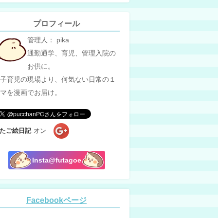
プロフィール
管理人： pika
通勤通学、育児、管理入院の
お供に。
子育児の現場より、何気ない日常の１
マを漫画でお届け。
たご絵日記
オン
Insta@futagoe
Facebookページ