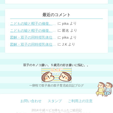
最近のコメント
に
より
こどもの嘘と帽子の修復。キャップのツバが破れた時の直し方
pika
に
より
こどもの嘘と帽子の修復。キャップのツバが破れた時の直し方
匿名
に
より
図解・双子の同時授乳体位まとめ
pika
に
より
図解・双子の同時授乳体位まとめ
J.K
双子のキノコ嫌い。５歳児の好き嫌いに悩む。。
一卵性で双子座の双子育児絵日記ブログ
お問い合わせ
スタンプ
ご利用上の注意
2014 © 続々ピカ待ち☆ふたご絵日記