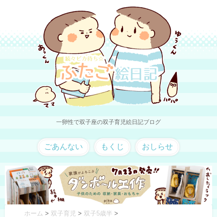
一卵性で双子座の双子育児絵日記ブログ
ごあんない
もくじ
おしらせ
ホーム
>
双子育児
>
双子5歳半
>