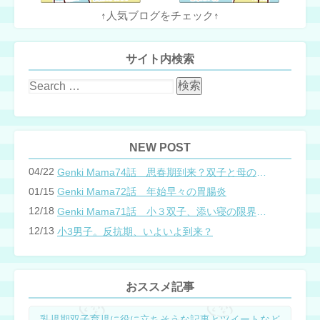
↑人気ブログをチェック↑
サイト内検索
NEW POST
04/22
Genki Mama74話 思春期到来？双子と母のバトル
01/15
Genki Mama72話 年始早々の胃腸炎
12/18
Genki Mama71話 小３双子、添い寝の限界…？
12/13
小3男子。反抗期、いよいよ到来？
おススメ記事
乳児期双子育児に役に立ちそうな記事とツイートなど