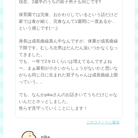
現在、2歳半のうちの双子男子も同じです‼︎
保育園では完食、おかわりしているという話だけど
家では食が細く、完食なんて1週間に一度あるか…
という感じです(ｰｰ;)
身長は成長曲線真ん中なんですが、体重が成長曲線
下限です。むしろ次男はだんだん追いつかなくなっ
てきました。
でも、一年で2キロくらいは増えてるんですよね
ー。まぁ最初が小さいからしょうがないかと思いな
がらも同じ日に生まれた双子ちゃんは成長曲線上限
っていう。。
でも、なんかpikaさんのお話きいてうちだけじゃな
いんだとホッとしました。
焦らず見守っていくことにします！
このコメントに返信
pika