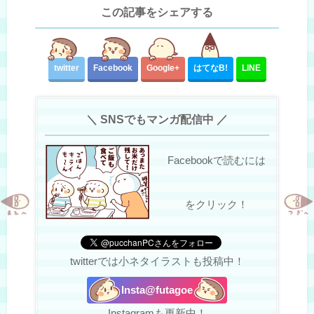
この記事をシェアする
twitter
Facebook
Google+
はてな
B!
LINE
＼ SNSでもマンガ配信中 ／
Facebookで読むには
をクリック！
twitterでは小ネタイラストも投稿中！
Insta@futagoe
Instagramも更新中！