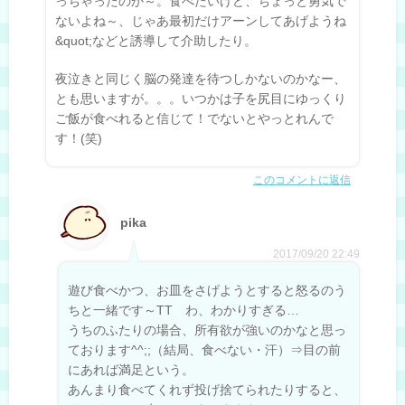
っちゃったのか～。食べたいけど、ちょっと勇気で
ないよね～、じゃあ最初だけアーンしてあげようね
&quot;などと誘導して介助したり。
夜泣きと同じく脳の発達を待つしかないのかなー、
とも思いますが。。。いつかは子を尻目にゆっくり
ご飯が食べれると信じて！でないとやっとれんで
す！(笑)
このコメントに返信
pika
2017/09/20 22:49
遊び食べかつ、お皿をさげようとすると怒るのう
ちと一緒です～TT わ、わかりすぎる…
うちのふたりの場合、所有欲が強いのかなと思っ
ております^^;;（結局、食べない・汗）⇒目の前
にあれば満足という。
あんまり食べてくれず投げ捨てられたりすると、