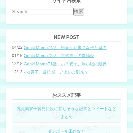
サイト内検索
NEW POST
04/22
Genki Mama74話 思春期到来？双子と母のバトル
01/15
Genki Mama72話 年始早々の胃腸炎
12/18
Genki Mama71話 小３双子、添い寝の限界…？
12/13
小3男子。反抗期、いよいよ到来？
おススメ記事
乳児期双子育児に役に立ちそうな記事とツイートなど
まとめ
ダンボール工作など