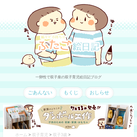
一卵性で双子座の双子育児絵日記ブログ
ごあんない
もくじ
おしらせ
ホーム
>
双子育児
>
双子3歳
>