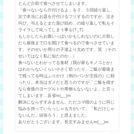
とんど介助で食べさせてしまいます。
「食べないなら片付けるよ」を２、３回繰り返し、
次で本当にお皿を片付けるフリするのですが、泣き
叫び、与えるとまた遊び始め…の繰り返しで私もイ
ライラして叱ってしまう事も(T_T)
もしかしたらお腹いっぱいかもしれないのに介助し
たら最後まで口を開けて食べるので食べさせていま
す。そのせいか周りの子達より太めです。笑 （その
せいではなく私に似たのか…）
食べないとわかってる食材（我が家もキノコとか）
はわからないくらい小さく切ったり、ご飯が最後ま
で残ってる時はふりかけ（例のパンが主役の）に頼
ったり、本当はダメだと思うのですが「ご飯を残す
なら食後のヨーグルトや果物もないないよ」と言っ
てしまいます…反省m(__)m
解決にならずすみません。ただコマ様のように同じ
悩みを持っていらっしゃる方がいて、「私だけじゃ
ないんだ。頑張ろう」と思えました。
ありがとうございます。長文すみませんm(__)m