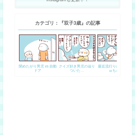
カテゴリ：『双子3歳』の記事
閉めたがり男児 vs 自動
クイズ好き男児の辿り
最近流行りの、ぼぼち
ドア
ついた…
ゅちゅ…