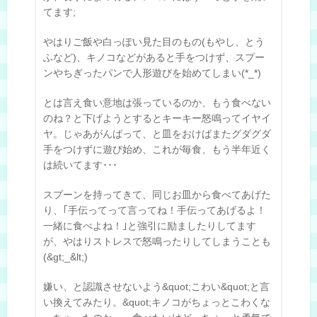
てます;
やはりご飯や白っぽい見た目のもの(もやし、とう
ふなど)、キノコなどがあると手をつけず、スプー
ンやちぎったパンで人形遊びを始めてしまい(*_*)
とは言え食い意地は張っているのか、もう食べない
のね？と下げようとするとキーキー怒鳴ってイヤイ
ヤ。じゃあがんばって、と皿をおけばまたグダグダ
手をつけずに遊び始め、これが毎食、もう半年近く
は続いてます･･･
スプーンを持ってきて、同じお皿から食べてあげた
り、｢手伝ってって言ってね！手伝ってあげるよ！
一緒に食べよね！｣と強引に励ましたりしてます
が、やはりストレスで怒鳴ったりしてしまうことも
(&gt;_&lt;)
嫌い、と認識させないよう&quot;こわい&quot;と言
い換えてみたり。&quot;キノコがちょっとこわくな