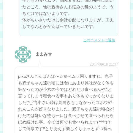
子どもの食べムラ、悩みますね。園の先生に聞い
たところ、他の親御さんも悩みの種のようで、う
ちだけではないようです。
体がちいさいだけに余計心配になりますが、工夫
してなんとかがんばっていきたいです。
このコメントに返信
ままみ☆
2017/09/18 21:37
pikaさんこんばんは〜☆食べムラ困りますね。息子
も双子ちゃん達の頃には食にあまり興味がなく体も
細かったのが小六の今ではどれだけ食べるんや⁈と
言ってしまう程食べる事もあり体もでっかくなりま
した(^_^*)小さい時は見向きもしなかったゴボウや
れんこんが好きなりました。双子ちゃん達の頃心が
けたのは嫌いな物も一口は食べさせて食べられたら
ほめ続けた事。今では何でも食べられます(*^^*)そ
して健康です‼︎とりあえず楽しくちょっとずつ食べ