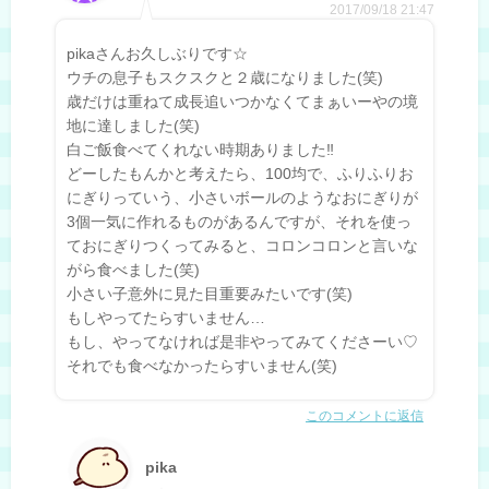
2017/09/18 21:47
pikaさんお久しぶりです☆
ウチの息子もスクスクと２歳になりました(笑)
歳だけは重ねて成長追いつかなくてまぁいーやの境
地に達しました(笑)
白ご飯食べてくれない時期ありました‼︎
どーしたもんかと考えたら、100均で、ふりふりお
にぎりっていう、小さいボールのようなおにぎりが
3個一気に作れるものがあるんですが、それを使っ
ておにぎりつくってみると、コロンコロンと言いな
がら食べました(笑)
小さい子意外に見た目重要みたいです(笑)
もしやってたらすいません…
もし、やってなければ是非やってみてくださーい♡
それでも食べなかったらすいません(笑)
このコメントに返信
pika