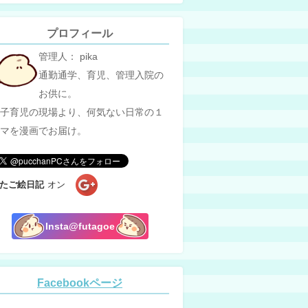
プロフィール
管理人： pika
通勤通学、育児、管理入院の
お供に。
子育児の現場より、何気ない日常の１
マを漫画でお届け。
たご絵日記
オン
Insta@futagoe
Facebookページ