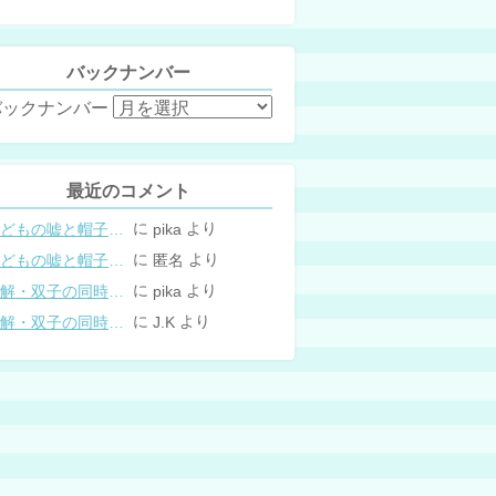
バックナンバー
バックナンバー
最近のコメント
に
より
こどもの嘘と帽子の修復。キャップのツバが破れた時の直し方
pika
に
より
こどもの嘘と帽子の修復。キャップのツバが破れた時の直し方
匿名
に
より
図解・双子の同時授乳体位まとめ
pika
に
より
図解・双子の同時授乳体位まとめ
J.K