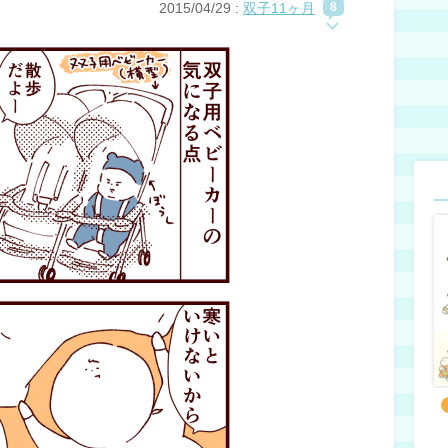
2015/04/29
:
双子11ヶ月
8