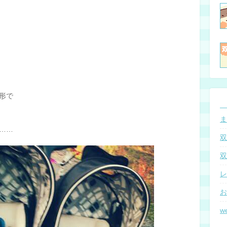
形で
ま
……
双
双
レ
お
w