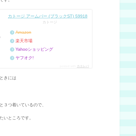
カトージ アームバー (ブラックST) 59918
カトージ
Amazon
楽天市場
Yahooショッピング
ヤフオク!
posted with
カエレバ
ときには
と３つ着いているので、
たいところです。