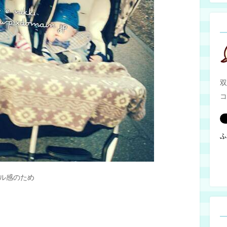
双
コ
ふ
ル感のため