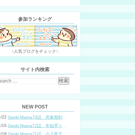
参加ランキング
↑人気ブログをチェック↑
サイト内検索
NEW POST
4/22
Genki Mama74話 思春期到来？双子と母のバトル
1/15
Genki Mama72話 年始早々の胃腸炎
2/18
Genki Mama71話 小３双子、添い寝の限界…？