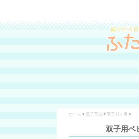
ホーム
>
双子育児
>
双子11ヶ月
>
双子用ベ