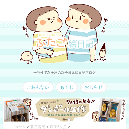
一卵性で双子座の双子育児絵日記ブログ
ごあんない
もくじ
おしらせ
ホーム
>
双子育児
>
双子3ヶ月
>