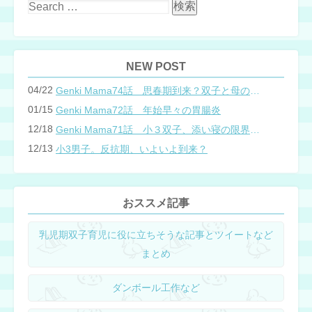
NEW POST
04/22
Genki Mama74話 思春期到来？双子と母のバトル
01/15
Genki Mama72話 年始早々の胃腸炎
12/18
Genki Mama71話 小３双子、添い寝の限界…？
12/13
小3男子。反抗期、いよいよ到来？
おススメ記事
乳児期双子育児に役に立ちそうな記事とツイートなど
まとめ
ダンボール工作など