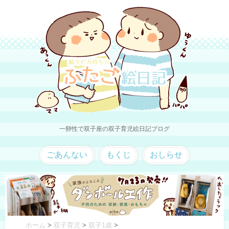
一卵性で双子座の双子育児絵日記ブログ
ごあんない
もくじ
おしらせ
ホーム
>
双子育児
>
双子1歳
>