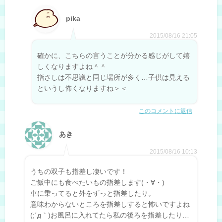
pika
2015/08/16 21:05
確かに、こちらの言うことが分かる感じがして嬉
しくなりますよね＾＾
指さしは不思議と同じ場所が多く…子供は見える
というし怖くなりますね＞＜
このコメントに返信
あき
2015/08/16 10:13
うちの双子も指差し凄いです！
ご飯中にも食べたいもの指差します(・∀・)
車に乗ってると外をずっと指差したり。
意味わからないところを指差しすると怖いですよね
(;´д｀)お風呂に入れてたら私の後ろを指差したり…