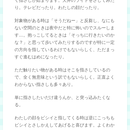
く指さしが始まります。天井のライトをさしてみた
り。テレビだったり。わたしの顔だったり。
対象物がある時は「そうだねー」と反芻し、なにも
ない空間のときは夜中だと特に怖いのでスルーしま
す…。抱っこしてるときは「そっちに行きたいのか
な？」と思って歩いてみたりするのですが特に一定
の方向を指しているわけでもないらしく、ただまっ
すぐ進むはめになったり。
ただ触りたい物がある時はそこを指さしているの
で、全く無意味という訳でもないらしく。正直よく
わからない指さしも多々あり。
単に指さしたいだけ違うんか、と突っ込みたくな
る。
わたしの顔をビシイと指してくる時は逆にこっちも
ビシイとさしかえしてあげると喜びます。よくわか