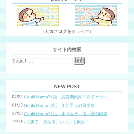
↑人気ブログをチェック↑
サイト内検索
NEW POST
04/22
Genki Mama74話 思春期到来？双子と母のバトル
01/15
Genki Mama72話 年始早々の胃腸炎
12/18
Genki Mama71話 小３双子、添い寝の限界…？
12/13
小3男子。反抗期、いよいよ到来？