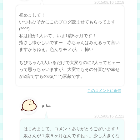
2015/08/16 12:18
初めまして！
いつもひそかにこのブログ読ませてもらってます
(*^^*)
私は娘が1人いて、いま1歳5ヶ月です！
指さし懐かしいですー！赤ちゃんはみえるって言い
ますからねぇ。色んなモノが。←怖い
ちびちゃん1人いるだけで大変なのに2人ってヒェー
って思っちゃいますが、大変でもその分喜びや幸せ
が2倍ですものね(*^^*)素敵です。
このコメントに返信
pika
2015/08/16 21:22
はじめまして、コメントありがとうございます！
娘さんが１歳５ヶ月なんですね～。少し大きくな