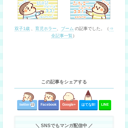
双子1歳
、
育児ホラー
、
ブーム
の記事でした。（
⇒
全記事一覧
）
この記事をシェアする
twitter
Facebook
Google+
はてな
B!
LINE
23
＼ SNSでもマンガ配信中 ／