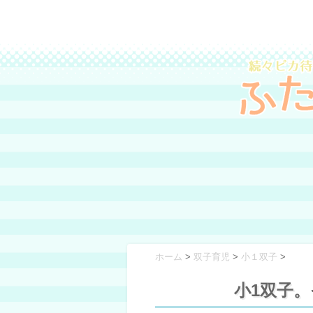
ホーム
>
双子育児
>
小１双子
>
小1双子