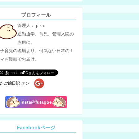
プロフィール
管理人： pika
通勤通学、育児、管理入院の
お供に。
子育児の現場より、何気ない日常の１
マを漫画でお届け。
たご絵日記
オン
Insta@futagoe
Facebookページ