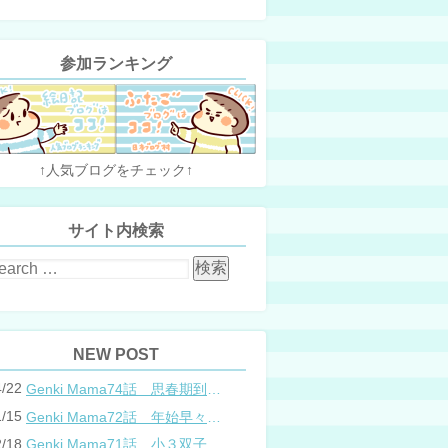
参加ランキング
↑人気ブログをチェック↑
サイト内検索
NEW POST
4/22
Genki Mama74話 思春期到来？双子と母のバトル
1/15
Genki Mama72話 年始早々の胃腸炎
2/18
Genki Mama71話 小３双子、添い寝の限界…？