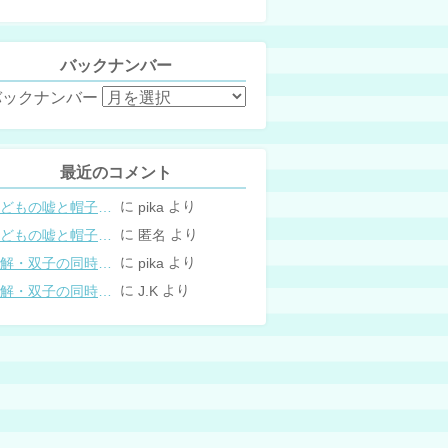
バックナンバー
バックナンバー
最近のコメント
に
より
こどもの嘘と帽子の修復。キャップのツバが破れた時の直し方
pika
に
より
こどもの嘘と帽子の修復。キャップのツバが破れた時の直し方
匿名
に
より
図解・双子の同時授乳体位まとめ
pika
に
より
図解・双子の同時授乳体位まとめ
J.K