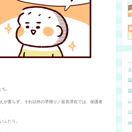
ま
双
たち。
双
レ
えが要らず、それ以外の早帰り／延長滞在では、保護者
お
いふたり。
w