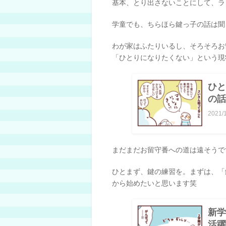
基本、とり出さないことにして、ラ
学童でも、ちらほら鍵っ子の話は聞
わが家はふたりいるし、そろそろお
「ひとりになりたくない」という現状
ひと
の話
2021/
まだまだお留守番への道は遠そうです
ひとまず、鍵の練習を。まずは、「
から始めたいと思います笑
新学
活躍