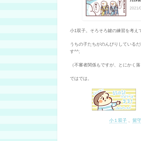
2021/
小1双子。そろそろ鍵の練習を考え
うちの子たちがのんびりしているだ
す^^;
（不審者関係もですが、とにかく落
ではでは。
小１双子
、
留