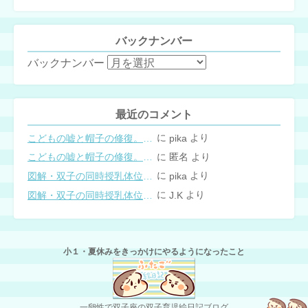
バックナンバー
バックナンバー
最近のコメント
に
より
こどもの嘘と帽子の修復。キャップのツバが破れた時の直し方
pika
に
より
こどもの嘘と帽子の修復。キャップのツバが破れた時の直し方
匿名
に
より
図解・双子の同時授乳体位まとめ
pika
に
より
図解・双子の同時授乳体位まとめ
J.K
小１・夏休みをきっかけにやるようになったこと
一卵性で双子座の双子育児絵日記ブログ