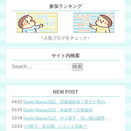
参加ランキング
↑人気ブログをチェック↑
サイト内検索
NEW POST
04/22
Genki Mama74話 思春期到来？双子と母のバトル
01/15
Genki Mama72話 年始早々の胃腸炎
12/18
Genki Mama71話 小３双子、添い寝の限界…？
12/13
小3男子。反抗期、いよいよ到来？