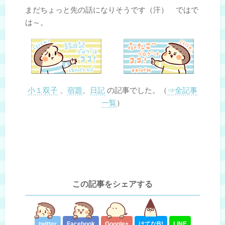
まだちょっと先の話になりそうです（汗） ではで
は～。
小１双子
、
宿題
、
日記
の記事でした。（
⇒全記事
一覧
）
この記事をシェアする
twitter
Facebook
Google+
はてな
B!
LINE