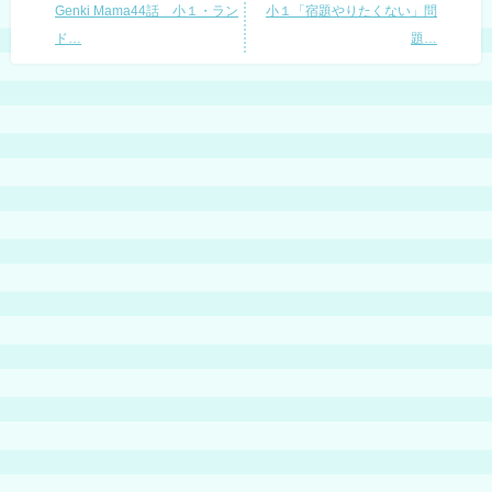
Genki Mama44話 小１・ラン
小１「宿題やりたくない」問
ド…
題…