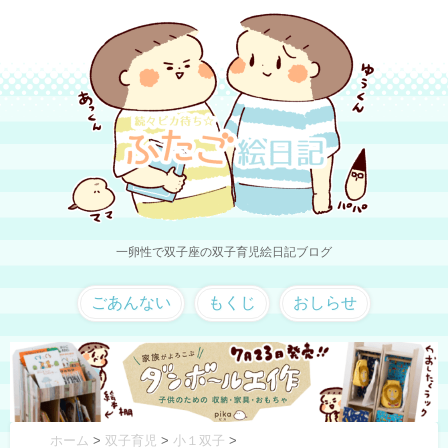
一卵性で双子座の双子育児絵日記ブログ
ごあんない
もくじ
おしらせ
ホーム
>
双子育児
>
小１双子
>