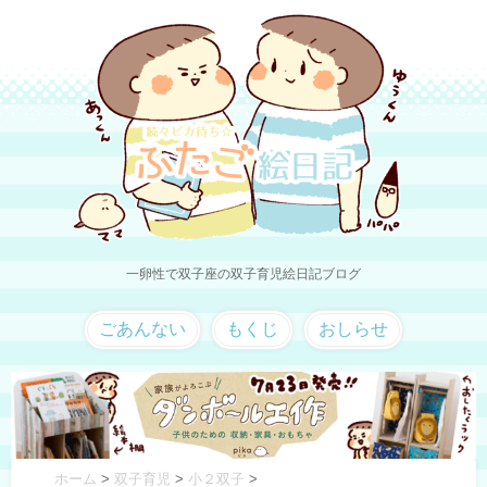
一卵性で双子座の双子育児絵日記ブログ
ごあんない
もくじ
おしらせ
ホーム
>
双子育児
>
小２双子
>