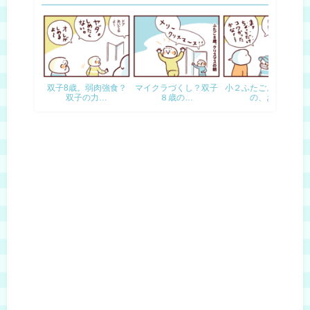
双子8歳。弱肉強食？
マイクラづくし？双子
小２ふたご。はじめて
双子の力…
８歳の…
の、お…