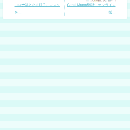
コロナ禍と小２双子。マスク
Genki Mama59話 オンライン
を…
授…