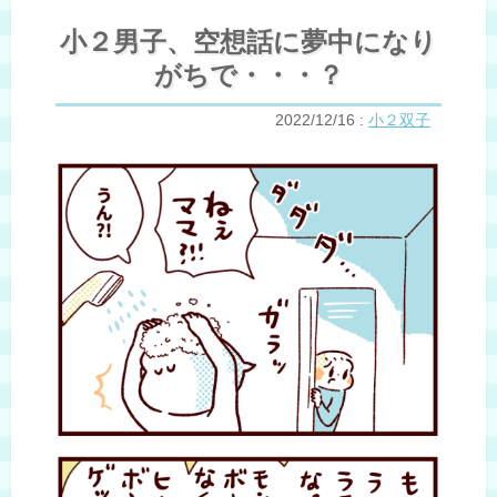
小２男子、空想話に夢中になり
がちで・・・？
2022/12/16
:
小２双子