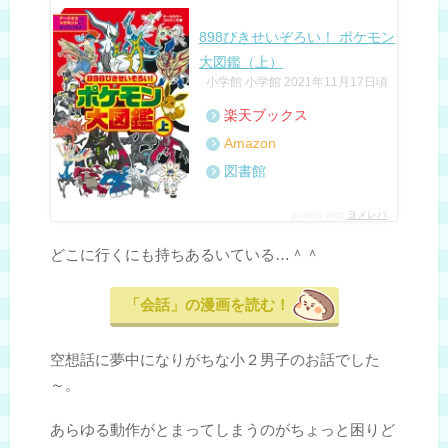
898ぴきせいぞろい！ ポケモン
大図鑑（上）
小学館 小学館 2021年11月17日頃
楽天ブックス
Amazon
図書館
posted with
ヨメレバ
どこに行くにも持ちあるいている…＾＾
「会話」の漫画を読む！
空想話に夢中になりがちな小２男子のお話でした
～。
あらゆる動作がとまってしまうのがちょっと困りど