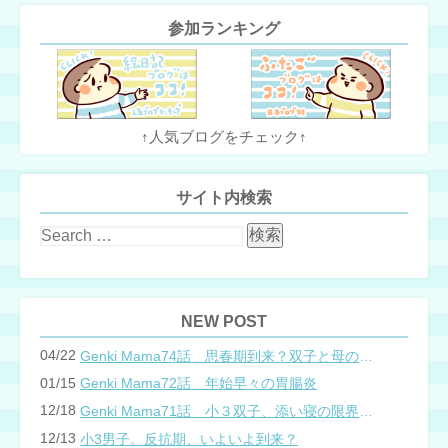
参加ランキング
↑人気ブログをチェック↑
サイト内検索
NEW POST
04/22
Genki Mama74話 思春期到来？双子と母のバトル
01/15
Genki Mama72話 年始早々の胃腸炎
12/18
Genki Mama71話 小３双子、添い寝の限界…？
12/13
小3男子。反抗期、いよいよ到来？