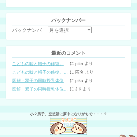
バックナンバー
バックナンバー
最近のコメント
に
より
こどもの嘘と帽子の修復。キャップのツバが破れた時の直し方
pika
に
より
こどもの嘘と帽子の修復。キャップのツバが破れた時の直し方
匿名
に
より
図解・双子の同時授乳体位まとめ
pika
に
より
図解・双子の同時授乳体位まとめ
J.K
小２男子、空想話に夢中になりがちで・・・？