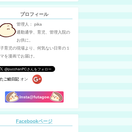
プロフィール
管理人： pika
通勤通学、育児、管理入院の
お供に。
子育児の現場より、何気ない日常の１
マを漫画でお届け。
たご絵日記
オン
Insta@futagoe
Facebookページ