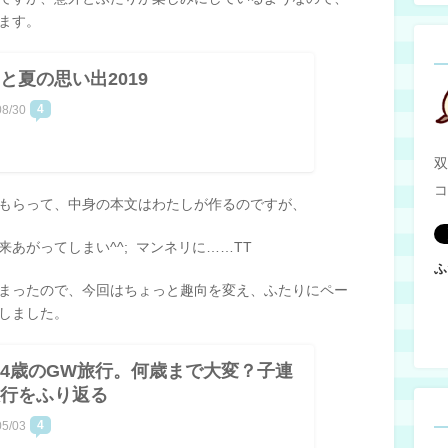
ます。
と夏の思い出2019
4
08/30
双
コ
もらって、中身の本文はわたしが作るのですが、
あがってしまい^^; マンネリに……TT
ふ
まったので、今回はちょっと趣向を変え、ふたりにペー
しました。
4歳のGW旅行。何歳まで大変？子連
行をふり返る
4
05/03