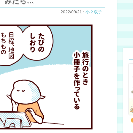
みたら…
2022/09/21
:
小２双子