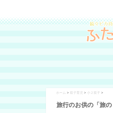
ホーム
>
双子育児
>
小２双子
>
旅行のお供の「旅の