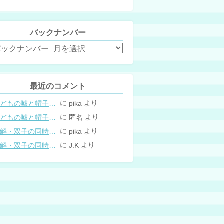
バックナンバー
バックナンバー
最近のコメント
に
より
こどもの嘘と帽子の修復。キャップのツバが破れた時の直し方
pika
に
より
こどもの嘘と帽子の修復。キャップのツバが破れた時の直し方
匿名
に
より
図解・双子の同時授乳体位まとめ
pika
に
より
図解・双子の同時授乳体位まとめ
J.K