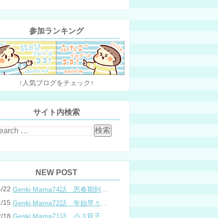
参加ランキング
↑人気ブログをチェック↑
サイト内検索
NEW POST
4/22
Genki Mama74話 思春期到来？双子と母のバトル
1/15
Genki Mama72話 年始早々の胃腸炎
2/18
Genki Mama71話 小３双子、添い寝の限界…？