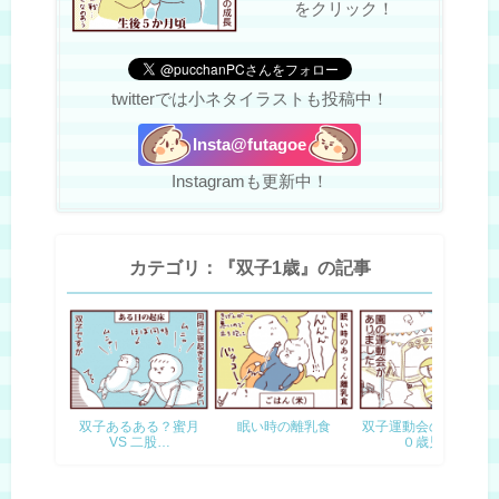
をクリック！
twitterでは小ネタイラストも投稿中！
Insta@futagoe
Instagramも更新中！
カテゴリ：『双子1歳』の記事
双子あるある？蜜月
眠い時の離乳食
双子運動会の思い出～
VS 二股…
０歳児…