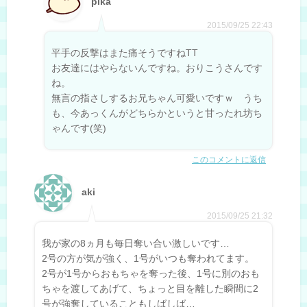
pika
2015/09/25 22:43
平手の反撃はまた痛そうですねTT
お友達にはやらないんですね。おりこうさんです
ね。
無言の指さしするお兄ちゃん可愛いですｗ うち
も、今あっくんがどちらかというと甘ったれ坊ち
ゃんです(笑)
このコメントに返信
aki
2015/09/25 21:32
我が家の8ヵ月も毎日奪い合い激しいです…
2号の方が気が強く、1号がいつも奪われてます。
2号が1号からおもちゃを奪った後、1号に別のおも
ちゃを渡してあげて、ちょっと目を離した瞬間に2
号が強奪していることもしばしば…