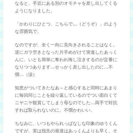
なると、手近にある別のオモチャを差し出してくる
ようになりました。
「かわりにひとつ、こちらで…（どうぞ）」のよう
な雰囲気で。
なのですが、全く一向に見向きされることはなく。
逆にガラ空きとなった片手めがけて突進したあっく
んに、いとも簡単に奪われ悔し泣きするのが定番に
なりつつあります…せっかく差し出したのに…不
憫…（涙）
知恵がついてきたなあ～と感心すると同時にあまり
に毎回同じことを繰り返しているのでつい面白くて
ニヤニヤ観賞してしまう母なのでした…両手で対抗
すれば取られないのに。不憫かわいい。
ちなみに、いつもやられっぱなしな印象のゆうくん
ですが、実は指先の発達はあっくんよりも早く。そ