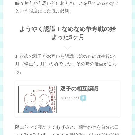
時々片方が方思い的に相方のことを見ているかな？
という程度だった低月齢期。
ようやく認識！なめなめ争奪戦の始
まった5ヶ月
わが家の双子がお互いを認識し始めたのは生後5ヶ
月（修正4ヶ月）の頃でした。その時の漫画がこち
ら。
双子の相互認識
6
2014/11/23
隣に並べて寝かせてあげると、相手の手を自分の口
へと持っていき、ぺろぺろ舐めあうというなめなめ