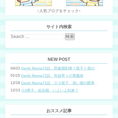
↑人気ブログをチェック↑
サイト内検索
NEW POST
04/22
Genki Mama74話 思春期到来？双子と母のバトル
01/15
Genki Mama72話 年始早々の胃腸炎
12/18
Genki Mama71話 小３双子、添い寝の限界…？
12/13
小3男子。反抗期、いよいよ到来？
おススメ記事