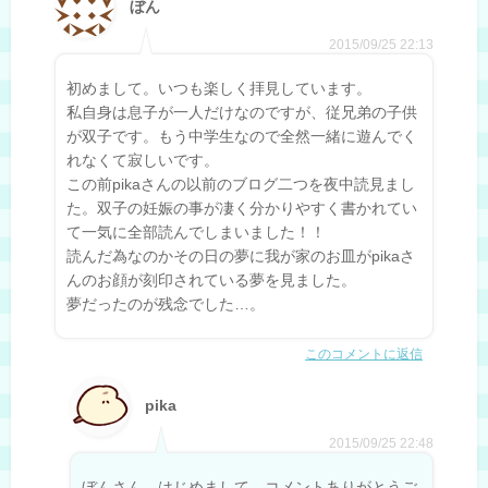
ぼん
2015/09/25 22:13
初めまして。いつも楽しく拝見しています。
私自身は息子が一人だけなのですが、従兄弟の子供
が双子です。もう中学生なので全然一緒に遊んでく
れなくて寂しいです。
この前pikaさんの以前のブログ二つを夜中読見まし
た。双子の妊娠の事が凄く分かりやすく書かれてい
て一気に全部読んでしまいました！！
読んだ為なのかその日の夢に我が家のお皿がpikaさ
んのお顔が刻印されている夢を見ました。
夢だったのが残念でした…。
このコメントに返信
pika
2015/09/25 22:48
ぼんさん、はじめまして。コメントありがとうご