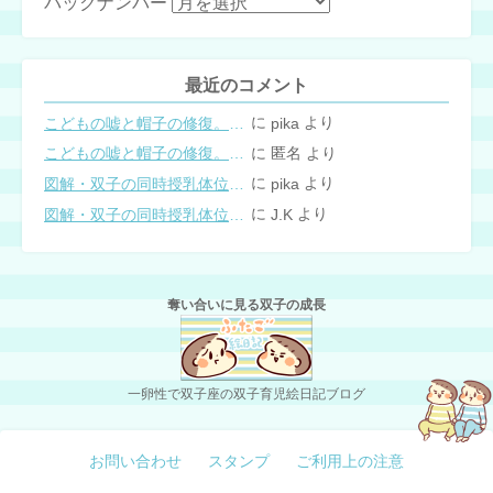
バックナンバー
最近のコメント
に
より
こどもの嘘と帽子の修復。キャップのツバが破れた時の直し方
pika
に
より
こどもの嘘と帽子の修復。キャップのツバが破れた時の直し方
匿名
に
より
図解・双子の同時授乳体位まとめ
pika
に
より
図解・双子の同時授乳体位まとめ
J.K
奪い合いに見る双子の成長
一卵性で双子座の双子育児絵日記ブログ
お問い合わせ
スタンプ
ご利用上の注意