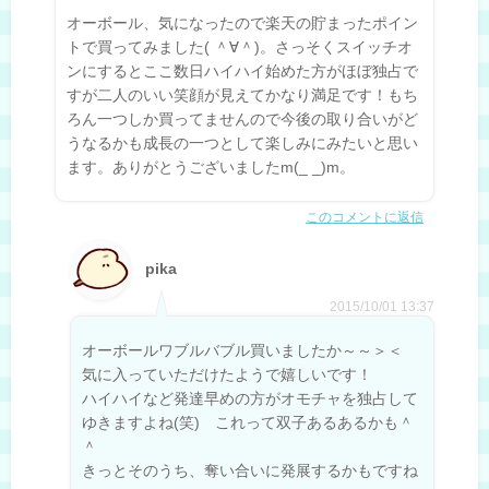
オーボール、気になったので楽天の貯まったポイン
トで買ってみました( ＾∀＾)。さっそくスイッチオ
ンにするとここ数日ハイハイ始めた方がほぼ独占で
すが二人のいい笑顔が見えてかなり満足です！もち
ろん一つしか買ってませんので今後の取り合いがど
うなるかも成長の一つとして楽しみにみたいと思い
ます。ありがとうございましたm(_ _)m。
このコメントに返信
pika
2015/10/01 13:37
オーボールワブルバブル買いましたか～～＞＜
気に入っていただけたようで嬉しいです！
ハイハイなど発達早めの方がオモチャを独占して
ゆきますよね(笑) これって双子あるあるかも＾
＾
きっとそのうち、奪い合いに発展するかもですね