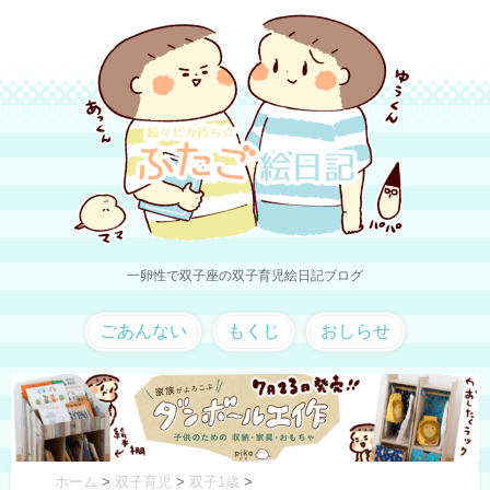
一卵性で双子座の双子育児絵日記ブログ
ごあんない
もくじ
おしらせ
ホーム
>
双子育児
>
双子1歳
>