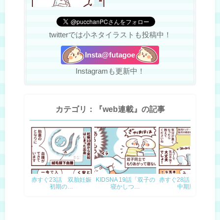
twitterでは小ネタイラストも投稿中！
Insta@futagoe
Instagramも更新中！
カテゴリ：『web連載』の記事
赤すぐ23話 双胎妊娠
KIDSNA 19話「双子の
赤すぐ28話 双胎妊娠
初期の…
寝かしつ…
中期胎…