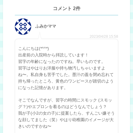
コメント 2件
ふみかママ
2023/04/28 15:58
こんにちは(*^^*)
出産前の入院時から拝読しています！
習字の年齢になったのですね。早いものです。
習字はやはりお洋服や持ち物汚しちゃいますよ
ね〜。私自身も苦手でした。墨汁の蓋を閉め忘れて
持ち帰ったところ、黄色のワンピースが踏切のよう
になった記憶があります。
そこでなんですが、習字の時間にスモック (スモッ
グ？)やエプロンを着るのはどうなんでしょう？
我が子(小2の女の子)に提案したら、すんごい嫌そう
な顔してました（笑）やはり幼稚園のイメージが大
きいのですかね〜