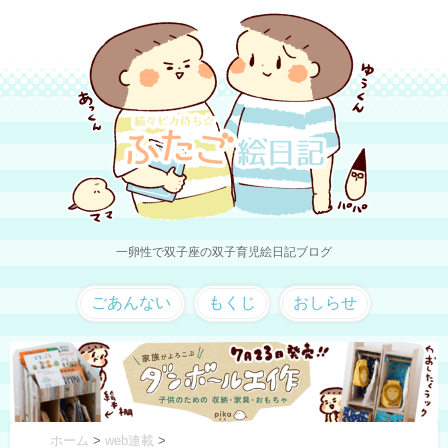
一卵性で双子座の双子育児絵日記ブログ
ごあんない
もくじ
おしらせ
ホーム
>
web連載
>