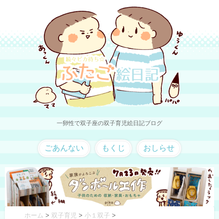
一卵性で双子座の双子育児絵日記ブログ
ごあんない
もくじ
おしらせ
ホーム
>
双子育児
>
小１双子
>