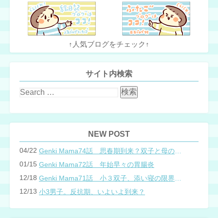
↑人気ブログをチェック↑
サイト内検索
NEW POST
04/22
Genki Mama74話 思春期到来？双子と母のバトル
01/15
Genki Mama72話 年始早々の胃腸炎
12/18
Genki Mama71話 小３双子、添い寝の限界…？
12/13
小3男子。反抗期、いよいよ到来？