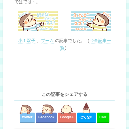
ではでは～。
小１双子
、
ブーム
の記事でした。（
⇒全記事一
覧
）
この記事をシェアする
twitter
Facebook
Google+
はてな
B!
LINE