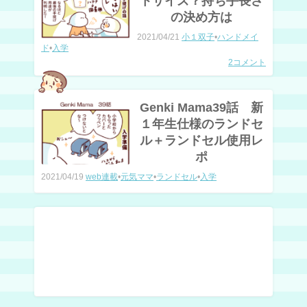
トサイズ？持ち手長さ
の決め方は
2021/04/21
小１双子
•
ハンドメイ
ド
•
入学
2コメント
Genki Mama39話 新
１年生仕様のランドセ
ル＋ランドセル使用レ
ポ
2021/04/19
web連載
•
元気ママ
•
ランドセル
•
入学