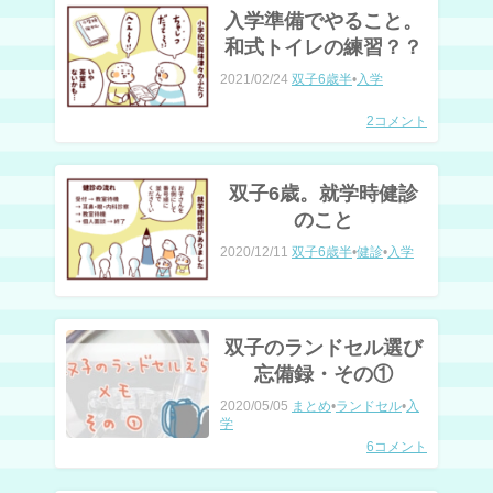
入学準備でやること。
和式トイレの練習？？
2021/02/24
双子6歳半
•
入学
2コメント
双子6歳。就学時健診
のこと
2020/12/11
双子6歳半
•
健診
•
入学
双子のランドセル選び
忘備録・その①
2020/05/05
まとめ
•
ランドセル
•
入
学
6コメント