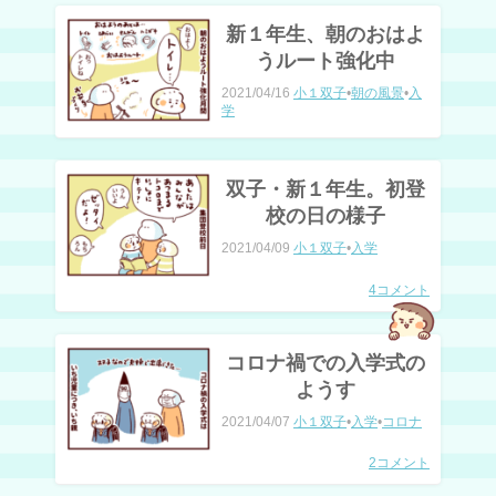
新１年生、朝のおはよ
うルート強化中
2021/04/16
小１双子
•
朝の風景
•
入
学
双子・新１年生。初登
校の日の様子
2021/04/09
小１双子
•
入学
4コメント
コロナ禍での入学式の
ようす
2021/04/07
小１双子
•
入学
•
コロナ
2コメント