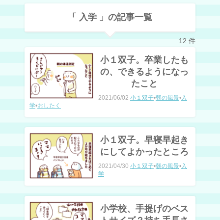
「 入学 」の記事一覧
12 件
小１双子。卒業したも
の、できるようになっ
たこと
2021/06/02
小１双子
•
朝の風景
•
入
学
•
おしたく
小１双子。早寝早起き
にしてよかったところ
2021/04/30
小１双子
•
朝の風景
•
入
学
小学校、手提げのベス