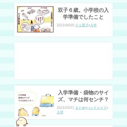
双子６歳。小学校の入
学準備でしたこと
2021/04/05
小１双子
•
入学
入学準備・袋物のサイ
ズ、マチは何センチ？
2021/03/21
まとめ
•
ハンドメイド
•
入学