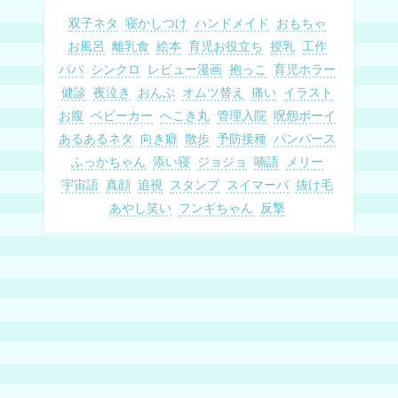
双子ネタ
寝かしつけ
ハンドメイド
おもちゃ
お風呂
離乳食
絵本
育児お役立ち
授乳
工作
パパ
シンクロ
レビュー漫画
抱っこ
育児ホラー
健診
夜泣き
おんぶ
オムツ替え
痛い
イラスト
お腹
ベビーカー
へこき丸
管理入院
呪怨ボーイ
あるあるネタ
向き癖
散歩
予防接種
パンパース
ふっかちゃん
添い寝
ジョジョ
喃語
メリー
宇宙語
真顔
追視
スタンプ
スイマーバ
抜け毛
あやし笑い
フンギちゃん
反撃