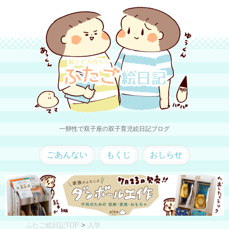
一卵性で双子座の双子育児絵日記ブログ
ごあんない
もくじ
おしらせ
ふたご絵日記TOP
>
入学